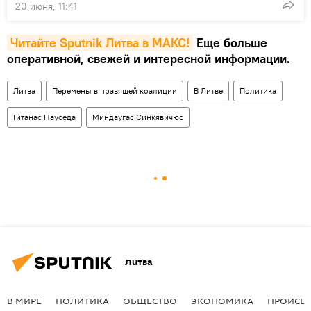
20 июня, 11:41
Читайте Sputnik Литва в MAКС!
Еще больше
оперативной, свежей и интересной информации.
Литва
Перемены в правящей коалиции
В Литве
Политика
Гитанас Науседа
Миндаугас Синкявичюс
Литва
В МИРЕ
ПОЛИТИКА
ОБЩЕСТВО
ЭКОНОМИКА
ПРОИСШ