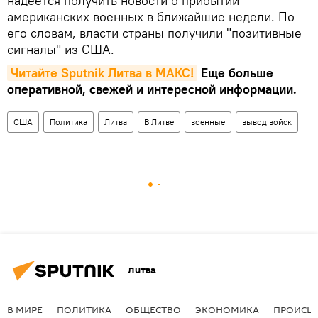
надеется получить новости о прибытии
американских военных в ближайшие недели. По
его словам, власти страны получили "позитивные
сигналы" из США.
Читайте Sputnik Литва в MAКС!
Еще больше
оперативной, свежей и интересной информации.
США
Политика
Литва
В Литве
военные
вывод войск
Литва
В МИРЕ
ПОЛИТИКА
ОБЩЕСТВО
ЭКОНОМИКА
ПРОИСШ