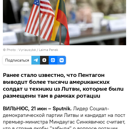
© Photo :
Vyriausybė / Laima Penek
Подписаться
Ранее стало известно, что Пентагон
выводит более тысячи американских
солдат и техники из Литвы, которые были
размещены там в рамках ротации
ВИЛЬНЮС, 21 июн – Sputnik.
Лидер Социал-
демократической партии Литвы и кандидат на пост
премьер-министра Миндаугас Синкявичюс считает,
что в стране якобы "забыли" о вопросе ротации