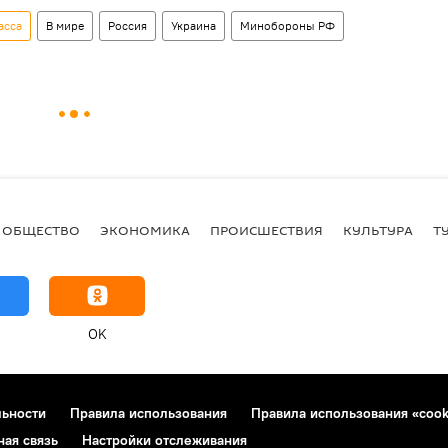
асса
В мире
Россия
Украина
Минобороны РФ
ОБЩЕСТВО
ЭКОНОМИКА
ПРОИСШЕСТВИЯ
КУЛЬТУРА
Т
OK
льности
Правила использования
Правила использования «cook
ная связь
Настройки отслеживания