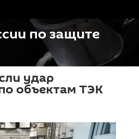
сии по защите
сли удар
по объектам ТЭК