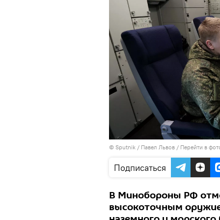
© Sputnik / Павел Львов
/
Перейти в фот
Подписаться
В Минобороны РФ отме
высокоточным оружие
наземного и морского