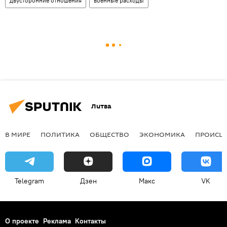
двусторонние отношения
военные расходы
Литва
В МИРЕ
ПОЛИТИКА
ОБЩЕСТВО
ЭКОНОМИКА
ПРОИСШ
Telegram
Дзен
Макс
VK
О проекте
Реклама
Контакты