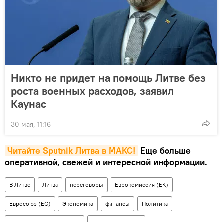
Никто не придет на помощь Литве без
роста военных расходов, заявил
Каунас
30 мая, 11:16
Читайте Sputnik Литва в MAКС!
Еще больше
оперативной, свежей и интересной информации.
В Литве
Литва
переговоры
Еврокомиссия (ЕК)
Евросоюз (ЕС)
Экономика
финансы
Политика