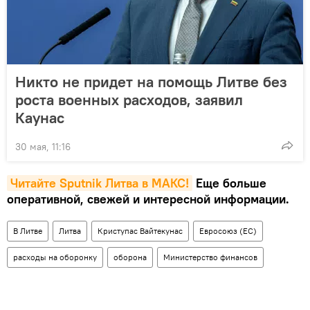
Никто не придет на помощь Литве без
роста военных расходов, заявил
Каунас
30 мая, 11:16
Читайте Sputnik Литва в MAКС!
Еще больше
оперативной, свежей и интересной информации.
В Литве
Литва
Криступас Вайтекунас
Евросоюз (ЕС)
расходы на оборонку
оборона
Министерство финансов