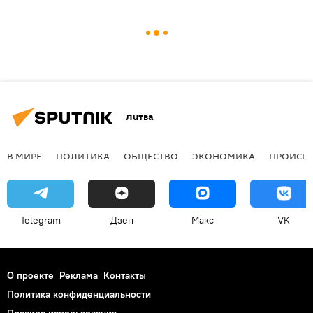
Литва
В МИРЕ
ПОЛИТИКА
ОБЩЕСТВО
ЭКОНОМИКА
ПРОИСШ
Telegram
Дзен
Макс
VK
О проекте
Реклама
Контакты
Политика конфиденциальности
Правила использования