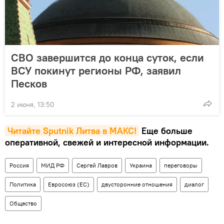
СВО завершится до конца суток, если
ВСУ покинут регионы РФ, заявил
Песков
2 июня, 13:50
Читайте Sputnik Литва в MAКС!
Еще больше
оперативной, свежей и интересной информации.
Россия
МИД РФ
Сергей Лавров
Украина
переговоры
Политика
Евросоюз (ЕС)
двусторонние отношения
диалог
Общество