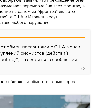
бас Аракчи заявил, что прекращение огня
зумевает перемирие "на всех фронтах, в
шение на одном из "фронтов" является
тах", а США и Израиль несут
дствия любого нарушения.
ает обмен посланиями с США в знак
туплений сионистов (действий
putnik)", — говорится в сообщении.
влен "диалог и обмен текстами через