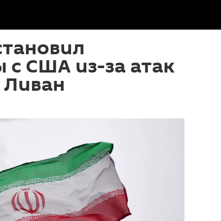
становил
 с США из-за атак
 Ливан