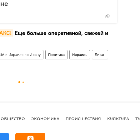
ане
MAКС!
Еще больше оперативной, свежей и
ША и Израиля по Ирану
Политика
Израиль
Ливан
ОБЩЕСТВО
ЭКОНОМИКА
ПРОИСШЕСТВИЯ
КУЛЬТУРА
Т