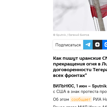
© Sputnik / Евгений Биятов
Подписаться
Как пишут иранские 
прекращения огня в Л
договоренности Тегер
всех фронтах"
ВИЛЬНЮС, 1 июн – Sputnik
с США в знак протеста про
Об этом
сообщает
РИА Но