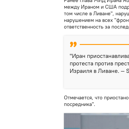
Ранее глава МИД Ирана Аб
между Ираном и США подра
том числе в Ливане", нару
нарушением на всех "фрон
ответственность за после
"Иран приостанавлив
протеста против прес
Израиля в Ливане. — S
Отмечается, что приостано
посредника".