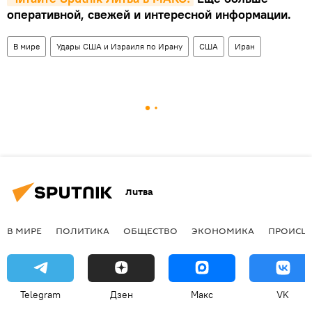
оперативной, свежей и интересной информации.
В мире
Удары США и Израиля по Ирану
США
Иран
Литва
В МИРЕ
ПОЛИТИКА
ОБЩЕСТВО
ЭКОНОМИКА
ПРОИСШ
Telegram
Дзен
Макс
VK