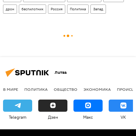
дрон
беспилотник
Россия
Политика
Запад
Литва
В МИРЕ
ПОЛИТИКА
ОБЩЕСТВО
ЭКОНОМИКА
ПРОИСШ
Telegram
Дзен
Макс
VK