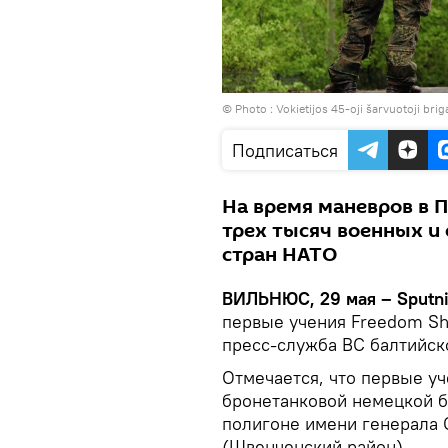
© Photo :
Vokietijos 45-oji šarvuotoji bri
Подписаться
На время маневров в 
трех тысяч военных и 
стран НАТО
ВИЛЬНЮС, 29 мая – Sputn
первые учения Freedom Shi
пресс-служба ВС балтийск
Отмечается, что первые уч
бронетанковой немецкой б
полигоне имени генерала 
(Швенченский район).