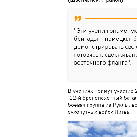
"Эти учения знаменую
бригады – немецкая б
демонстрировать свою
готовясь к сдерживан
восточного фланга", 
В учениях примут участие 
122-й бронепехотный бата
боевая группа из Руклы, в
сухопутных войск Литвы.