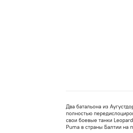
Два батальона из Аугустдо
полностью передислоциров
свои боевые танки Leopar
Puma в страны Балтии на п