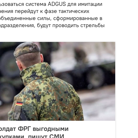
льзоваться система ADGUS для имитации
чения перейдут к фазе тактических
 объединенные силы, сформированные в
дразделения, будут проводить стрельбы
солдат ФРГ выгодными
купками, пишут СМИ