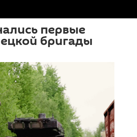
чались первые
мецкой бригады