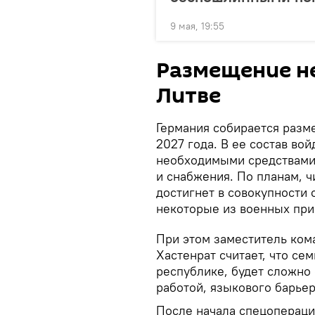
9 мая, 19:55
Размещение н
Литве
Германия собирается разме
2027 года. В ее состав во
необходимыми средствами
и снабжения. По планам, ч
достигнет в совокупности 
некоторые из военных при
При этом заместитель ком
Хастенрат считает, что с
республике, будет сложно 
работой, языкового барье
После начала спецопераци