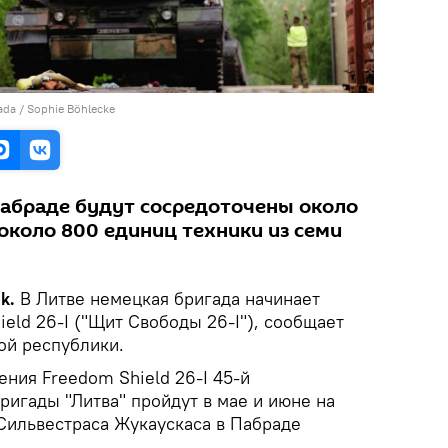
gada / Sophie Böhlecke
Пабраде будут сосредоточены около
около 800 единиц техники из семи
ik.
В Литве немецкая бригада начинает
eld 26-I ("Щит Свободы 26-I"), сообщает
ой республики.
ения Freedom Shield 26-I 45-й
ригады "Литва" пройдут в мае и июне на
Сильвестраса Жукаускаса в Пабраде