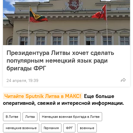
Президентура Литвы хочет сделать
популярным немецкий язык ради
бригады ФРГ
24 апреля, 19:39
Читайте Sputnik Литва в MAКС!
Еще больше
оперативной, свежей и интересной информации.
В Литве
Литва
Немецкая военная бригада в Литве
немецкие военные
Германия
ФРГ
военные