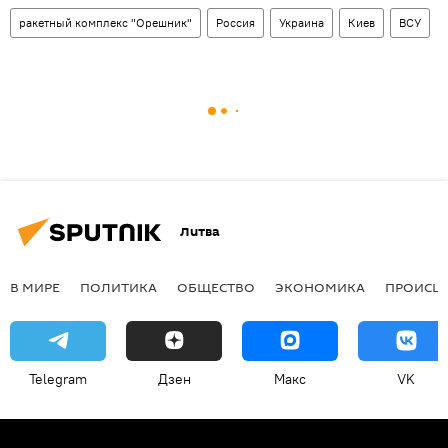
ракетный комплекс "Орешник"
Россия
Украина
Киев
ВСУ
Литва
В МИРЕ
ПОЛИТИКА
ОБЩЕСТВО
ЭКОНОМИКА
ПРОИСШ
Telegram
Дзен
Макс
VK