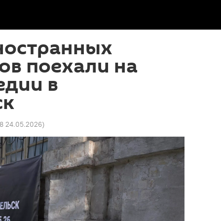
иностранных
ов поехали на
едии в
ск
48 24.05.2026
)