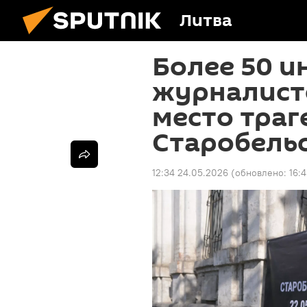
Литва
Более 50 
журналист
место траг
Старобель
12:34 24.05.2026
(обновлено:
16: