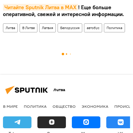
Читайте Sputnik Литва в MAX
! Еще больше
оперативной, свежей и интересной информации.
Литва
В Литве
Латвия
Белоруссия
автобус
Политика
Литва
В МИРЕ
ПОЛИТИКА
ОБЩЕСТВО
ЭКОНОМИКА
ПРОИСШ