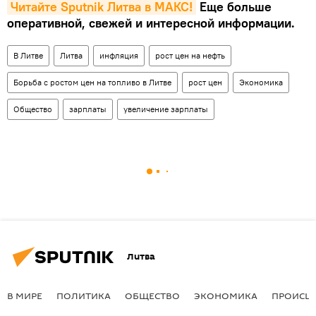
Читайте Sputnik Литва в MAКС!
Еще больше
оперативной, свежей и интересной информации.
В Литве
Литва
инфляция
рост цен на нефть
Борьба с ростом цен на топливо в Литве
рост цен
Экономика
Общество
зарплаты
увеличение зарплаты
Литва
В МИРЕ
ПОЛИТИКА
ОБЩЕСТВО
ЭКОНОМИКА
ПРОИСШ