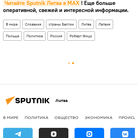
Читайте Sputnik Литва в MAX
! Еще больше
оперативной, свежей и интересной информации.
В мире
Словакия
страны Балтии
Литва
Латвия
Польша
Политика
Россия
Роберт Фицо
Литва
В МИРЕ
ПОЛИТИКА
ОБЩЕСТВО
ЭКОНОМИКА
ПРОИСШ