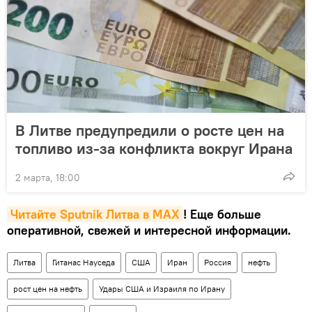
В Литве предупредили о росте цен на
топливо из-за конфликта вокруг Ирана
2 марта, 18:00
Читайте Sputnik Литва в MAX
! Еще больше
оперативной, свежей и интересной информации.
Литва
Гитанас Науседа
США
Иран
Россия
нефть
рост цен на нефть
Удары США и Израиля по Ирану