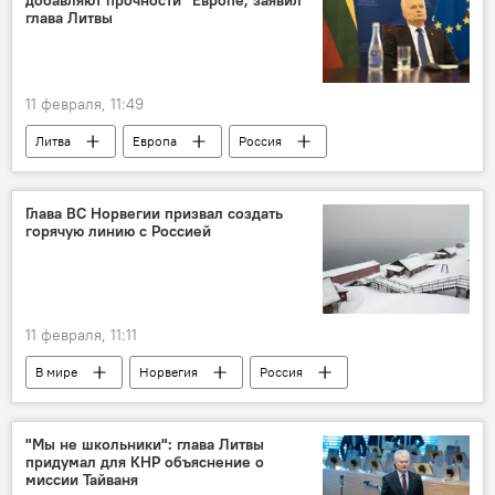
добавляют прочности" Европе, заявил
ядерная безопасность
вооружение
глава Литвы
Политика
11 февраля, 11:49
Литва
Европа
Россия
переговоры
Гитанас Науседа
Политика
Евросоюз (ЕС)
Глава ВС Норвегии призвал создать
горячую линию с Россией
дипломатические отношения
11 февраля, 11:11
В мире
Норвегия
Россия
вооруженные силы
военные
архипелаг Шпицберген
Арктика
"Мы не школьники": глава Литвы
придумал для КНР объяснение о
миссии Тайваня