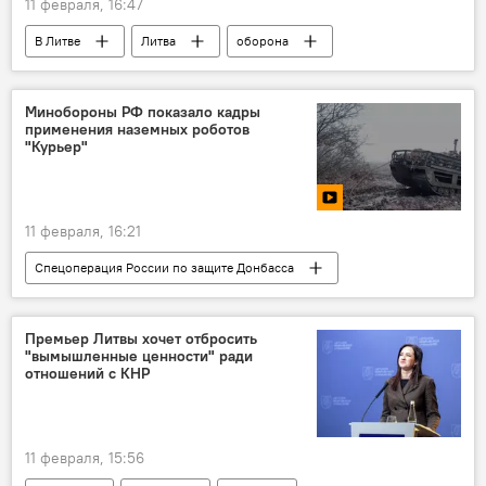
11 февраля, 16:47
В Литве
Литва
оборона
расходы на оборонку
Минфин
Криступас Вайтекунас
Минобороны РФ показало кадры
применения наземных роботов
"Курьер"
11 февраля, 16:21
Спецоперация России по защите Донбасса
Минобороны РФ
специальная военная операция (СВО)
Премьер Литвы хочет отбросить
"вымышленные ценности" ради
Украина
отношений с КНР
11 февраля, 15:56