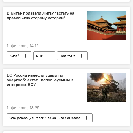
Кястутис Будрис
Политика
Общество
переговоры
В Китае призвали Литву "встать на
правильную сторону истории"
двусторонние отношения
санкции
Скандал в Литве из-за метеозондов из Белоруссии
11 февраля, 14:12
Китай
КНР
Политика
Литва
двусторонние отношения
дипломатические отношения
Тайвань
ВС России нанесли удары по
энергообъектам, используемым в
интересах ВСУ
11 февраля, 13:35
Спецоперация России по защите Донбасса
В мире
Россия
Украина