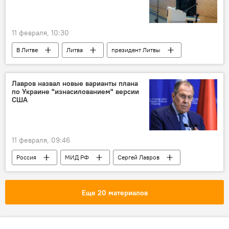
11 февраля, 10:30
В Литве
Литва
президент Литвы
Гитанас Науседа
Политика
Китай
КНР
дипломатические отношения
Лавров назвал новые варианты плана
по Украине "изнасилованием" версии
двусторонние отношения
Тайвань
США
11 февраля, 09:46
Россия
МИД РФ
Сергей Лавров
Политика
Общество
Украина
переговоры
Мирный план США по Украине
Еще 20 материалов
Европа
Запад
безопасность