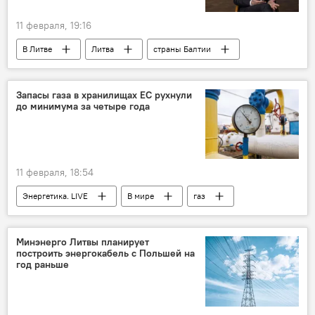
11 февраля, 19:16
В Литве
Литва
страны Балтии
Евросоюз (ЕС)
переговоры
Политика
Общество
Россия
Запасы газа в хранилищах ЕС рухнули
до минимума за четыре года
Гитанас Науседа
11 февраля, 18:54
Энергетика. LIVE
В мире
газ
Евросоюз (ЕС)
энергетика
энергетический рынок
энергоснабжение
Минэнерго Литвы планирует
построить энергокабель с Польшей на
природный газ
поставки газа
год раньше