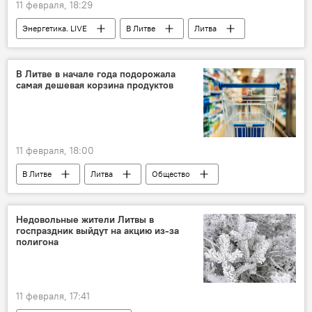
11 февраля, 18:29
Энергетика. LIVE
В Литве
Литва
Польша
энергетика
энергоснабжение
кабель
В Литве в начале года подорожала
самая дешевая корзина продуктов
электричество
электроэнергия
11 февраля, 18:00
В Литве
Литва
Общество
продукты питания
Недовольные жители Литвы в
госпраздник выйдут на акцию из-за
полигона
11 февраля, 17:41