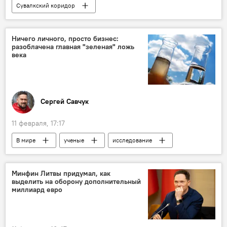
Сувалкский коридор
Скандал с полигоном в Сувалкском коридоре
В Литве
Литва
Общество
Ничего личного, просто бизнес:
разоблачена главная "зеленая" ложь
века
Сергей Савчук
11 февраля, 17:17
В мире
ученые
исследование
экология
США
загрязнение окружающей среды
Минфин Литвы придумал, как
выделить на оборону дополнительный
загрязнение моря
Энергетика. LIVE
миллиард евро