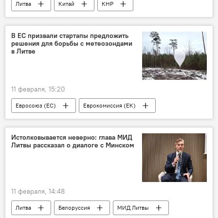
Литва
Китай
КНР
Тайвань
Инга Ругинене
Евросоюз (ЕС)
двусторонние отношения
В ЕС призвали стартапы предложить
решения для борьбы с метеозондами
дипломатические отношения
Политика
в Литве
11 февраля, 15:20
Евросоюз (ЕС)
Еврокомиссия (ЕК)
Скандал в Литве из-за метеозондов из Белоруссии
контрабанда
контрабанда сигарет
Истолковывается неверно: глава МИД
Литвы рассказал о диалоге с Минском
метеозонд
воздушное пространство
Политика
11 февраля, 14:48
Литва
Белоруссия
МИД Литвы