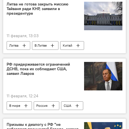
армия России
ВС РФ
Литва не готова закрыть миссию
Тайваня ради КНР, заявили в
Минобороны РФ
Политика
президентуре
Общество
11 февраля, 13:03
Литва
В Литве
Китай
КНР
дипломатические отношения
двусторонние отношения
Тайвань
РФ придерживается ограничений
ДСНВ, пока их соблюдают США,
Политика
заявил Лавров
11 февраля, 12:24
В мире
Россия
США
ядерное оружие
контроль за вооружением
МИД РФ
Сергей Лавров
Призывы к диалогу с РФ "не