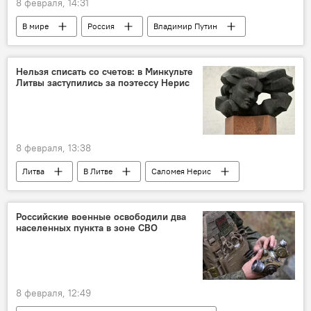
8 февраля, 14:31
В мире
Россия
Владимир Путин
ОАЭ
Дмитрий Песков
покушение
Нельзя списать со счетов: в Минкульте
Литвы заступились за поэтессу Нерис
8 февраля, 13:38
Литва
В Литве
Саломея Нерис
культура
Культура
Общество
Российские военные освободили два
населенных пункта в зоне СВО
8 февраля, 12:49