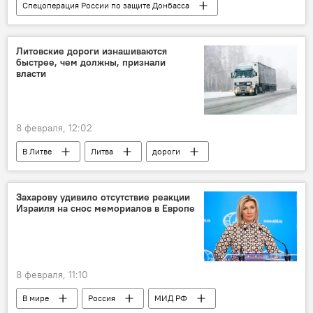
Спецоперация России по защите Донбасса
В мире
Украина
военные
Минобороны РФ
Россия
Литовские дороги изнашиваются
быстрее, чем должны, признали
власти
8 февраля, 12:02
В Литве
Литва
дороги
дорожное покрытие
магистральные дороги
грузовик
фуры
транспорт
Захарову удивило отсутствие реакции
Израиля на снос мемориалов в Европе
перевозки
ремонт дорог
Министерство транспорта
8 февраля, 11:10
В мире
Россия
МИД РФ