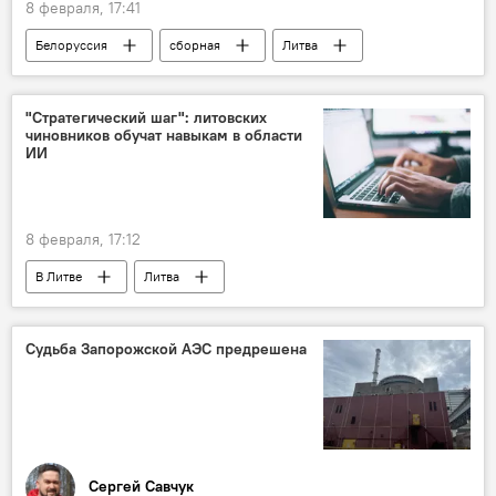
8 февраля, 17:41
Белоруссия
сборная
Литва
Эстония
чемпионат
Спорт
спорт
"Стратегический шаг": литовских
чиновников обучат навыкам в области
ИИ
8 февраля, 17:12
В Литве
Литва
искусственный интеллект
Общество
Судьба Запорожской АЭС предрешена
Сергей Савчук