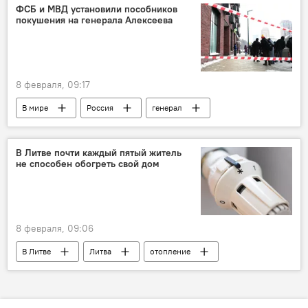
защита животных
животные
ФСБ и МВД установили пособников
покушения на генерала Алексеева
8 февраля, 09:17
В мире
Россия
генерал
ФСБ России
В Литве почти каждый пятый житель
не способен обогреть свой дом
8 февраля, 09:06
В Литве
Литва
отопление
Eurostat