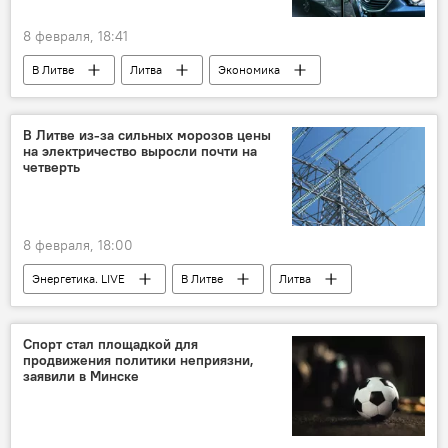
8 февраля, 18:41
В Литве
Литва
Экономика
экономика
автомобили
автомобиль
рынок автомобилей
В Литве из-за сильных морозов цены
на электричество выросли почти на
Общество
общество
четверть
8 февраля, 18:00
Энергетика. LIVE
В Литве
Литва
электричество
Спорт стал площадкой для
продвижения политики неприязни,
заявили в Минске