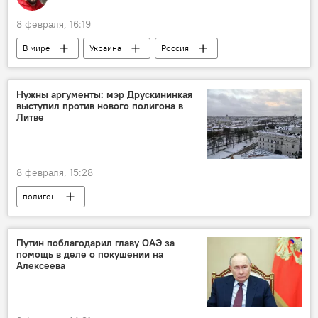
8 февраля, 16:19
В мире
Украина
Россия
Запорожская АЭС (ЗАЭС)
Владимир Путин
Владимир Зеленский
"Росатом"
Нужны аргументы: мэр Друскининкая
выступил против нового полигона в
Литве
8 февраля, 15:28
полигон
Скандал с полигоном в Сувалкском коридоре
Литва
В Литве
Политика
Путин поблагодарил главу ОАЭ за
помощь в деле о покушении на
Алексеева