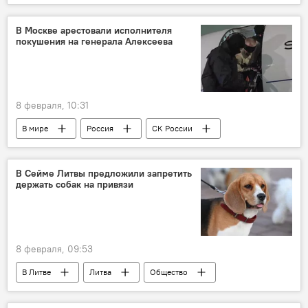
памятник
советский памятник
Израиль
Мария Захарова
Европа
В Москве арестовали исполнителя
покушения на генерала Алексеева
8 февраля, 10:31
В мире
Россия
СК России
Москва
В Сейме Литвы предложили запретить
держать собак на привязи
8 февраля, 09:53
В Литве
Литва
Общество
Сейм Литвы
собака