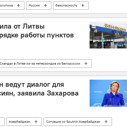
олитика
Россия
безопасность
ила от Литвы
рядке работы пунктов
Скандал в Литве из-за метеозондов из Белоруссии
граница
граница
 ведут диалог для
иян, заявила Захарова
Азербайджан
Ситуация со Sputnik Азербайджан