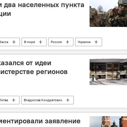
 два населенных пункта
ции
басса
В мире
Россия
Украина
азался от идеи
истерстве регионов
Литва
Владислав Кондратович
ментировали заявление