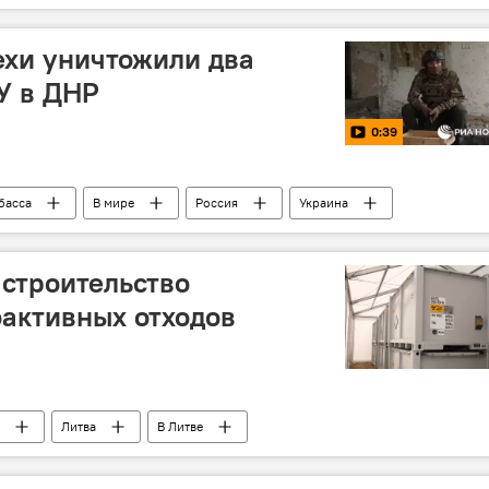
ехи уничтожили два
У в ДНР
0:39
басса
В мире
Россия
Украина
 строительство
активных отходов
Литва
В Литве
Игналинская АЭС