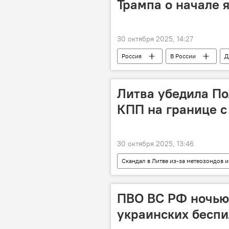
Трампа о начале 
30 октября 2025, 14:27
Россия
В России
Д
ядерные испытания
вооруж
Литва убедила По
КПП на границе с
30 октября 2025, 13:46
Скандал в Литве из-за метеозондов 
Польша
Белоруссия
ПВО ВС РФ ночью
украинских беспи