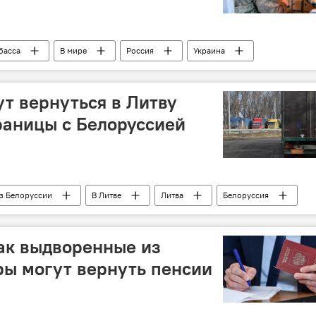
басса
В мире
Россия
Украина
ут вернуться в Литву
раницы с Белоруссией
из Белоруссии
В Литве
Литва
Белоруссия
как выдворенные из
ы могут вернуть пенсии