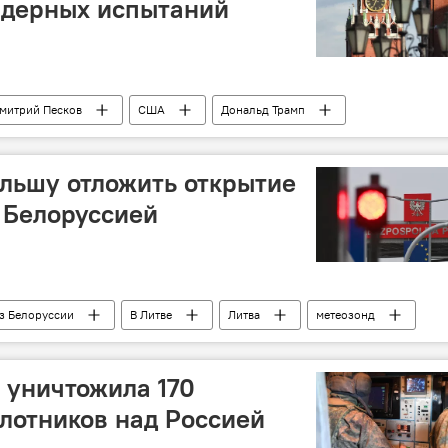
ядерных испытаний
митрий Песков
США
Дональд Трамп
ение
льшу отложить открытие
 Белоруссией
из Белоруссии
В Литве
Литва
метеозонд
 уничтожила 170
лотников над Россией