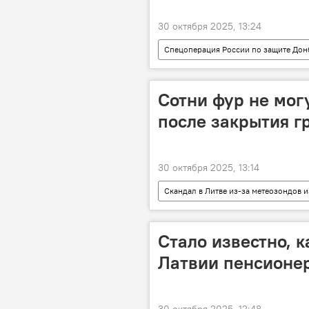
30 октября 2025, 13:24
Спецоперация России по защите Дон
Минобороны РФ
Сотни фур не мог
после закрытия г
30 октября 2025, 13:14
Скандал в Литве из-за метеозондов 
Linava
Стало известно, 
Латвии пенсионер