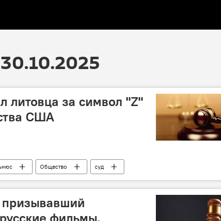
30.10.2025
л литовца за символ "Z"
ьства США
ьнюс
Общество
суд
, призывавший
 русские фильмы,