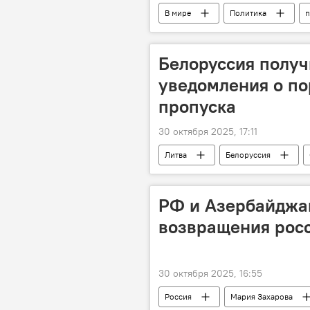
В мире
Политика
п
Белоруссия получ
уведомления о по
пропуска
30 октября 2025, 17:11
Литва
Белоруссия
Общество
государственная 
РФ и Азербайджан
возвращения росс
30 октября 2025, 16:55
Россия
Мария Захарова