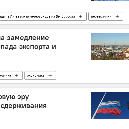
ндал в Литве из-за метеозондов из Белоруссии
перевозчики
на замедление
спада экспорта и
номика
экономика
овую эру
 сдерживания