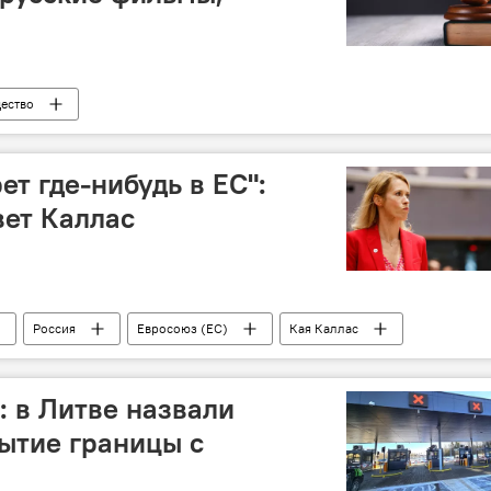
ество
ет где-нибудь в ЕС":
вет Каллас
Россия
Евросоюз (ЕС)
Кая Каллас
: в Литве назвали
ытие границы с