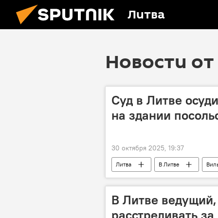
Литва
Новости от 
Суд в Литве осуди
на здании посол
30 октября 2025, 19:37
Литва
В Литве
Вил
В Литве ведущий
расстреливать за