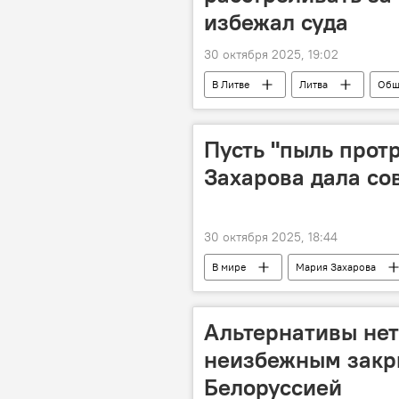
избежал суда
30 октября 2025, 19:02
В Литве
Литва
Общ
Пусть "пыль протр
Захарова дала со
30 октября 2025, 18:44
В мире
Мария Захарова
МИД РФ
Альтернативы нет
неизбежным закр
Белоруссией