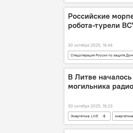
В мире
Российские морп
робота-турели ВС
30 октября 2025, 16:44
Спецоперация России по защите Дон
В Литве началось
могильника радио
30 октября 2025, 16:23
Энергетика. LIVE
энергетика
демонтаж Игналинской АЭС