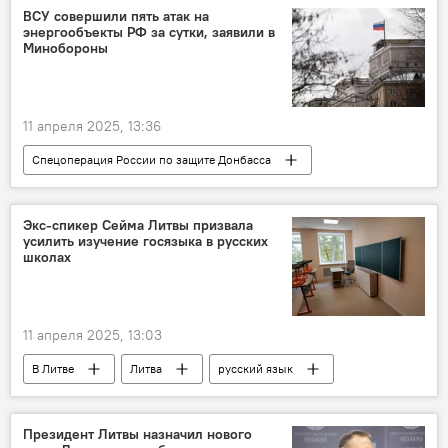
удобрения
транзит грузов
ВСУ совершили пять атак на
энергообъекты РФ за сутки, заявили в
Белоруссия
Минобороны
11 апреля 2025, 13:36
Спецоперация России по защите Донбасса
В России
Россия
Минобороны РФ
Политика
Украина
ВСУ
Экс-спикер Сейма Литвы призвала
усилить изучение госязыка в русских
энергетика
ВС РФ
школах
11 апреля 2025, 13:03
В Литве
Литва
русский язык
литовский язык
русская школа
школы
образование
Президент Литвы назначил нового