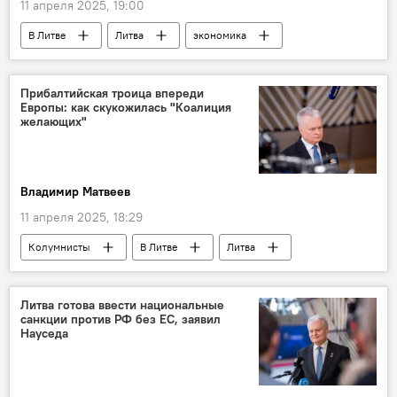
11 апреля 2025, 19:00
В Литве
Литва
экономика
Экономика
цены
общество
Общество
Прибалтийская троица впереди
Европы: как скукожилась "Коалиция
желающих"
Владимир Матвеев
11 апреля 2025, 18:29
Колумнисты
В Литве
Литва
Довиле Шакалене
Россия
Литва готова ввести национальные
санкции против РФ без ЕС, заявил
Науседа