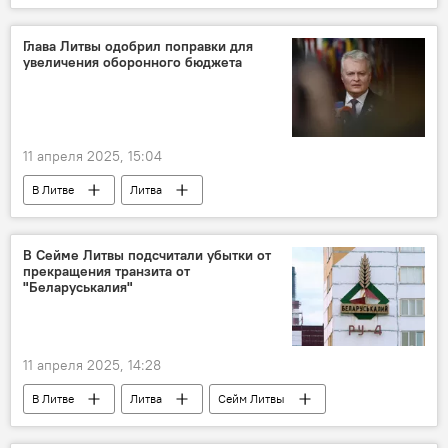
Выход Литвы из Конвенции о противопехотных минах
контроль за вооружением
вооружение
Глава Литвы одобрил поправки для
увеличения оборонного бюджета
оружие
Политика
Сейм Литвы
Гитанас Науседа
11 апреля 2025, 15:04
В Литве
Литва
Министерство обороны Литвы
военные расходы
Гитанас Науседа
В Сейме Литвы подсчитали убытки от
прекращения транзита от
"Беларуськалия"
11 апреля 2025, 14:28
В Литве
Литва
Сейм Литвы
Беларуськалий
Политика