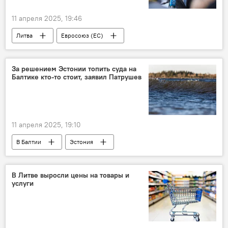
11 апреля 2025, 19:46
Литва
Евросоюз (ЕС)
Гитанас Науседа
Политика
Китай
двусторонние отношения
За решением Эстонии топить суда на
Балтике кто-то стоит, заявил Патрушев
дипломатические отношения
КНР
11 апреля 2025, 19:10
В Балтии
Эстония
Балтийское море
Россия
В Литве выросли цены на товары и
услуги