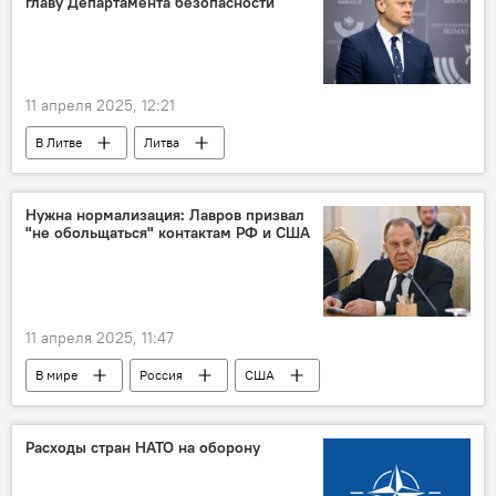
главу Департамента безопасности
11 апреля 2025, 12:21
В Литве
Литва
Департамент госбезопасности (ДГБ)
президент Литвы
Гитанас Науседа
Нужна нормализация: Лавров призвал
"не обольщаться" контактам РФ и США
11 апреля 2025, 11:47
В мире
Россия
США
переговоры
Политика
дипломатические отношения
Расходы стран НАТО на оборону
двусторонние отношения
МИД РФ