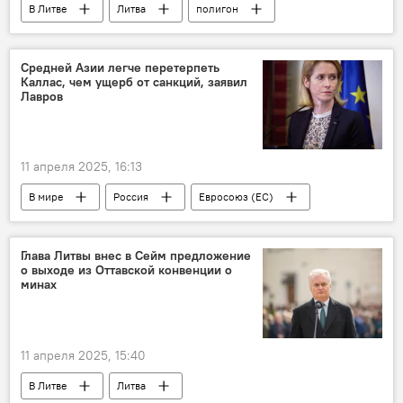
В Литве
Литва
полигон
Минобороны Литвы
Средней Азии легче перетерпеть
Каллас, чем ущерб от санкций, заявил
Лавров
11 апреля 2025, 16:13
В мире
Россия
Евросоюз (ЕС)
Кая Каллас
Сергей Лавров
Политика
Общество
Средняя Азия
Глава Литвы внес в Сейм предложение
о выходе из Оттавской конвенции о
санкции
минах
Санкции против России на фоне ситуации на Украине
11 апреля 2025, 15:40
В Литве
Литва