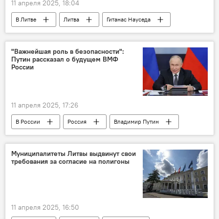
11 апреля 2025, 18:04
В Литве
Литва
Гитанас Науседа
санкции
санкции против России
"Важнейшая роль в безопасности":
Путин рассказал о будущем ВМФ
России
11 апреля 2025, 17:26
В России
Россия
Владимир Путин
ВМФ России
флот
ВС РФ
военные корабли
безопасность
Муниципалитеты Литвы выдвинут свои
требования за согласие на полигоны
11 апреля 2025, 16:50