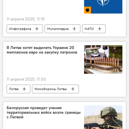
Сергей Лавров
11 апреля 2025, 11:15
Инфографика
Мультимедиа
НАТО
военные НАТО
военные расходы
расходы на оборонку
Балтия
В Литве хотят выделить Украине 20
миллионов евро на закупку патронов
Литва
11 апреля 2025, 11:00
Литва
Минобороны Литвы
Украина
поставки оружия
поставки вооружения
финансы
Белоруссия проведет учения
территориальных войск возле границы
боеприпасы
с Литвой
безвозмездная военная помощь