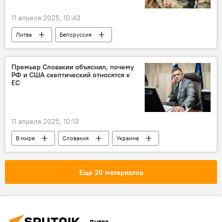
Довиле Шакалене
11 апреля 2025, 10:43
Литва
Белоруссия
государственная граница
граница
вооруженные силы
учения
Премьер Словакии объяснил, почему
РФ и США скептический относятся к
военные учения
Минобороны Беларуси
ЕС
11 апреля 2025, 10:13
В мире
Словакия
Украина
Евросоюз (ЕС)
Роберт Фицо
переговоры
США
Россия
Еще 20 материалов
Политика
Общество
санкции
газ
Литва