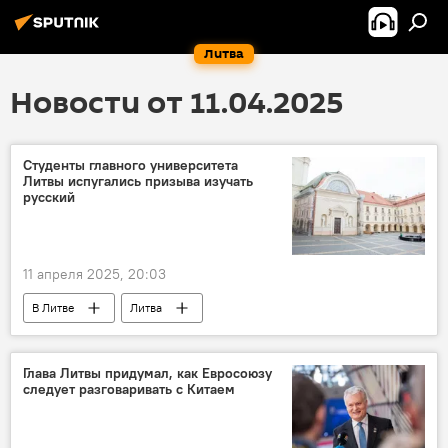
Литва
Новости от 11.04.2025
Студенты главного университета
Литвы испугались призыва изучать
русский
11 апреля 2025, 20:03
В Литве
Литва
Вильнюсский университет
Общество
русский язык
русофобия
Глава Литвы придумал, как Евросоюзу
следует разговаривать с Китаем