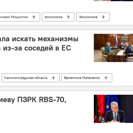
ихаил Мишустин
экономика
Экономика
ала искать механизмы
 из-за соседей в ЕС
Калининградская область
Валентина Матвиенко
литика
санкции
санкции против России
иеву ПЗРК RBS-70,