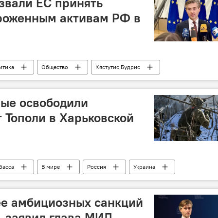
звали ЕС принять
роженным активам РФ в
итика
Общество
Кястутис Будрис
средства
санкции
ации на Украине
ные освободили
 Тополи в Харьковской
басса
В мире
Россия
Украина
ее амбициозных санкций
, заявил глава МИД