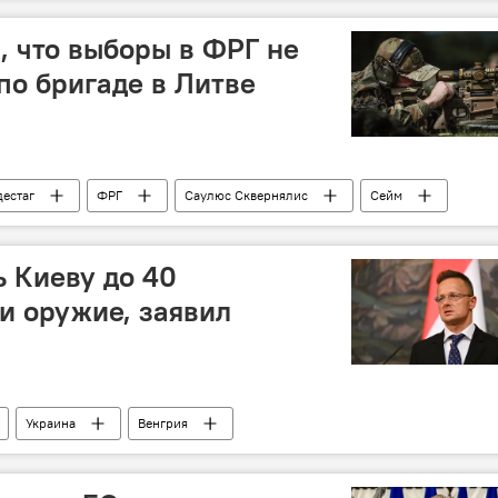
МИД Литвы
финансы
дства
, что выборы в ФРГ не
по бригаде в Литве
дестаг
ФРГ
Саулюс Сквернялис
Сейм
 бригада в Литве
ь Киеву до 40
и оружие, заявил
Украина
Венгрия