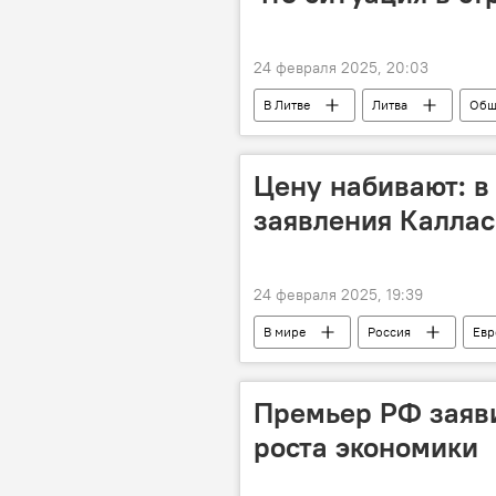
24 февраля 2025, 20:03
В Литве
Литва
Общ
Цену набивают: в
заявления Каллас
24 февраля 2025, 19:39
В мире
Россия
Евр
депутат
Политика
Премьер РФ заяви
роста экономики