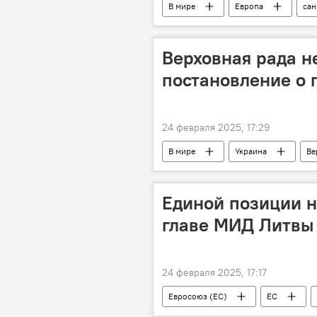
В мире
Европа
сан
антироссийские санкции
Ро
Верховная рада н
постановление о 
24 февраля 2025, 17:29
В мире
Украина
Ве
Политика
Единой позиции н
главе МИД Литвы 
24 февраля 2025, 17:17
Евросоюз (ЕС)
ЕС