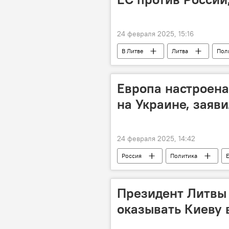
24 февраля 2025, 15:16
В Литве
Литва
Пол
Россия
Европа настроена
на Украине, заяв
24 февраля 2025, 14:42
Россия
Политика
Санкции против России на фоне ситу
В мире
Украина
Президент Литвы
оказывать Киеву