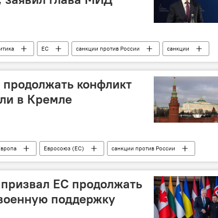
итика
ЕС
санкции против России
санкции
 продолжать конфликт
или в Кремле
Европа
Евросоюз (ЕС)
санкции против России
ации на Украине
санкции
Дмитрий Песков
 призвал ЕС продолжать
 военную поддержку