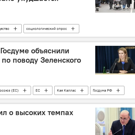
ество
социологический опрос
 Госдуме объяснили
 по поводу Зеленского
осоюз (ЕС)
ЕС
Кая Каллас
Госдума РФ
Украина
выборы
США
л о высоких темпах