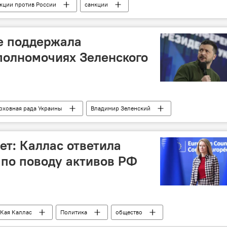
кции против России
санкции
ссия
е поддержала
полномочиях Зеленского
рховная рада Украины
Владимир Зеленский
ет: Каллас ответила
по поводу активов РФ
Кая Каллас
Политика
общество