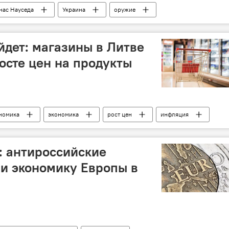
нас Науседа
Украина
оружие
йдет: магазины в Литве
осте цен на продукты
номика
экономика
рост цен
инфляция
продукты питания
: антироссийские
и экономику Европы в