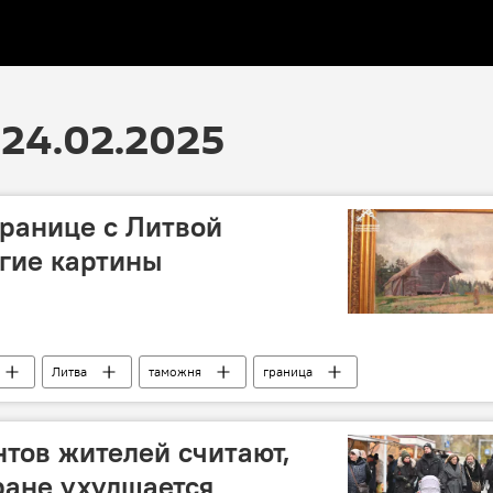
24.02.2025
границе с Литвой
гие картины
Литва
таможня
граница
нтов жителей считают,
тране ухудшается