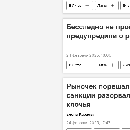
В Литве
Литва
Гита
Бесследно не про
предупредили о р
24 февраля 2025, 18:00
В Литве
Литва
Эко
магазины
продукты
Рыночек порешал
санкции разорвал
клочья
Елена Караева
24 февраля 2025, 17:47