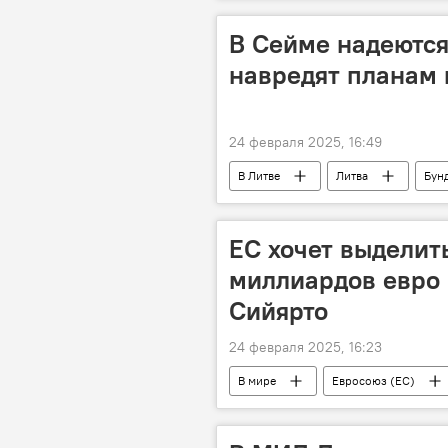
Общество
Кястутис Будрис
санкции против России
сре
В Сейме надеются
навредят планам 
24 февраля 2025, 16:49
В Литве
Литва
Бун
Германия
Немецкая военная
ЕС хочет выделит
миллиардов евро 
Сийярто
24 февраля 2025, 16:23
В мире
Евросоюз (ЕС)