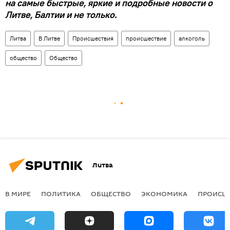
на самые быстрые, яркие и подробные новости о
Литве, Балтии и не только.
Литва
В Литве
Происшествия
происшествие
алкоголь
общество
Общество
Литва
В МИРЕ
ПОЛИТИКА
ОБЩЕСТВО
ЭКОНОМИКА
ПРОИСШ