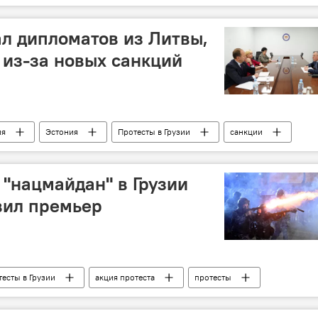
л дипломатов из Литвы,
 из-за новых санкций
ия
Эстония
Протесты в Грузии
санкции
ограничения
запрет на въезд
 "нацмайдан" в Грузии
вил премьер
есты в Грузии
акция протеста
протесты