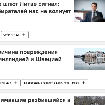
 шлют Литве сигнал:
ирателей нас не волнует
Сейм Литвы
абмина Литвы
Политика
Общество
ва
депутатская неприкосновенность
ричина повреждения
инляндией и Швецией
нляндия
Повреждение кабелей в Балтийском море
нимавшие разбившийся в