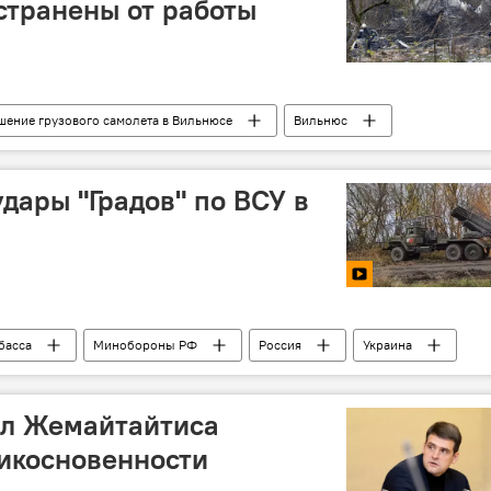
тстранены от работы
шение грузового самолета в Вильнюсе
Вильнюс
дары "Градов" по ВСУ в
басса
Минобороны РФ
Россия
Украина
л Жемайтайтиса
икосновенности