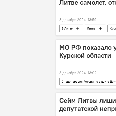
Литве самолет, о
3 декабря 2024, 13:59
В Литве
Литва
Кру
самолет
МО РФ показало у
Курской области
3 декабря 2024, 13:02
Спецоперация России по защите Дон
Сейм Литвы лиши
депутатской непр