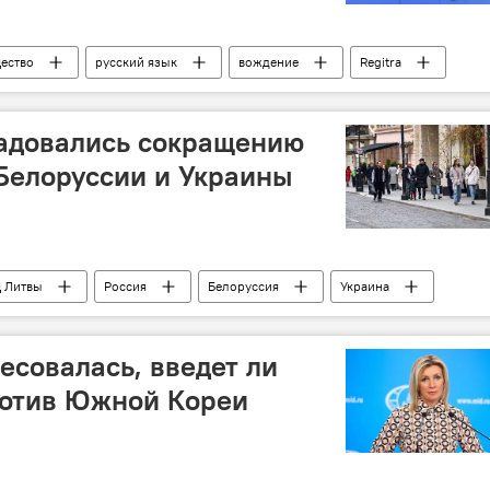
ество
русский язык
вождение
Regitra
адовались сокращению
Белоруссии и Украины
 Литвы
Россия
Белоруссия
Украина
есовалась, введет ли
ротив Южной Кореи