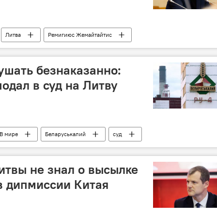
Литва
Ремигиюс Жемайтайтис
абмина Литвы
Политика
Общество
ушать безнаказанно:
одал в суд на Литву
В мире
Беларуськалий
суд
твы не знал о высылке
в дипмиссии Китая