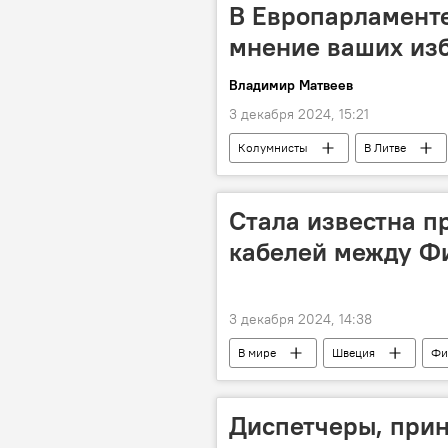
В Европарламенте
мнение ваших изб
Владимир Матвеев
3 декабря 2024, 15:21
Колумнисты
В Литве
Формирование коалиции и нового к
Ремигиюс Жемайтайтис
Лит
Стала известна п
кабелей между Ф
3 декабря 2024, 14:38
В мире
Швеция
Фи
кабель
подземный кабель
Диспетчеры, при