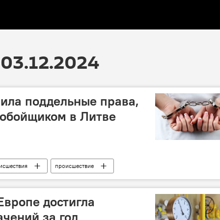
03.12.2024
ила поддельные права,
нобойщиком в Литве
исшествия
происшествие
ударственной границы (VSAT)
фальшивые права
ждане России
Европе достигла
чений за год