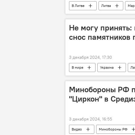
В Литве
Литва
Мар
Южная Корея
Не могу принять:
снос памятников 
3 декабря 2024, 17:30
В мире
Украина
Ла
Общество
памятник
Минобороны РФ п
"Циркон" в Сред
3 декабря 2024, 16:55
Видео
Минобороны РФ