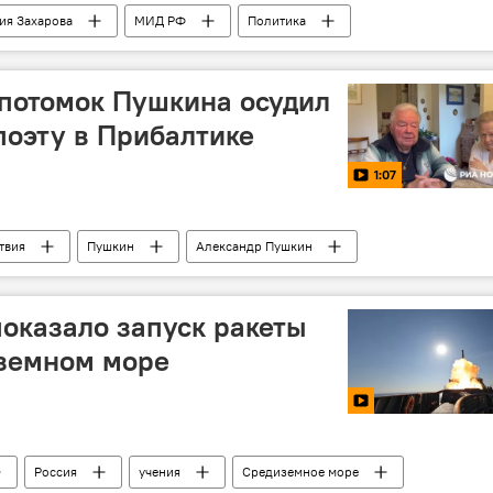
ия Захарова
МИД РФ
Политика
 потомок Пушкина осудил
поэту в Прибалтике
1:07
твия
Пушкин
Александр Пушкин
оказало запуск ракеты
иземном море
Россия
учения
Средиземное море