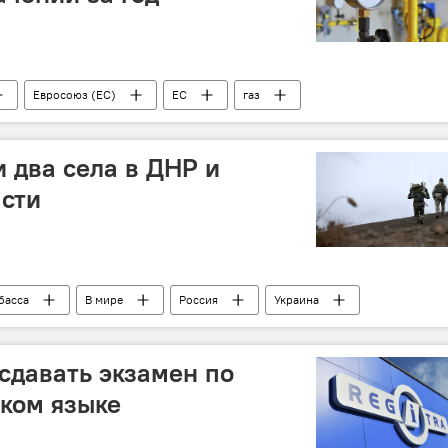
Евросоюз (ЕС)
ЕС
газ
энергетика
энергоснабжение
 два села в ДНР и
сти
басса
В мире
Россия
Украина
 сдавать экзамен по
ком языке