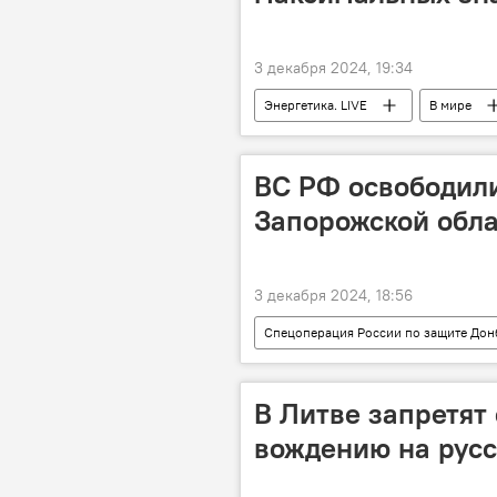
3 декабря 2024, 19:34
Энергетика. LIVE
В мире
природный газ
цены на газ
ВС РФ освободили
Запорожской обла
3 декабря 2024, 18:56
Спецоперация России по защите Дон
Минобороны РФ
В Литве запретят
вождению на русс