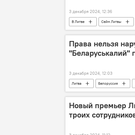
3 декабря 2024, 12:36
В Литве
Сейм Литвы
Формирование коалиции и нового к
депутатская неприкосновенность
Права нельзя нар
"Беларуськалий" п
3 декабря 2024, 12:03
Литва
Белоруссия
Новый премьер Ли
троих сотруднико