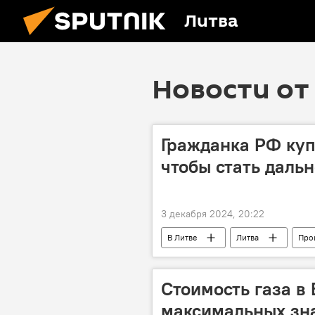
Литва
Новости от 
Гражданка РФ куп
чтобы стать даль
3 декабря 2024, 20:22
В Литве
Литва
Про
Государственная служба охраны гос
поддельные документы
гра
Стоимость газа в 
максимальных зна