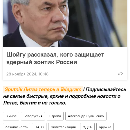
Шойгу рассказал, кого защищает
ядерный зонтик России
28 ноября 2024, 10:48
Sputnik Литва теперь в Telegram
! Подписывайтесь
на самые быстрые, яркие и подробные новости о
Литве, Балтии и не только.
В мире
Белоруссия
Европа
Александр Лукашенко
безопасность
НАТО
милитаризация
ОДКБ
оружие