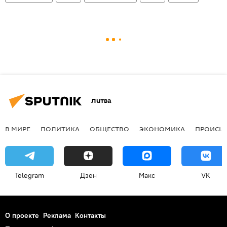
Литва
В МИРЕ
ПОЛИТИКА
ОБЩЕСТВО
ЭКОНОМИКА
ПРОИСШ
Telegram
Дзен
Макс
VK
О проекте
Реклама
Контакты