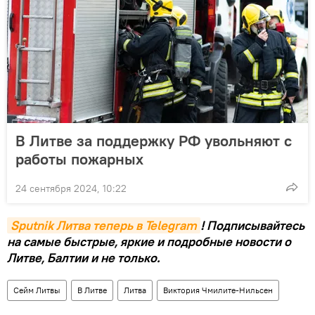
В Литве за поддержку РФ увольняют с
работы пожарных
24 сентября 2024, 10:22
Sputnik Литва теперь в Telegram
! Подписывайтесь
на самые быстрые, яркие и подробные новости о
Литве, Балтии и не только.
Сейм Литвы
В Литве
Литва
Виктория Чмилите-Нильсен