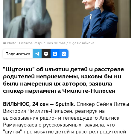
© Photo :
Lietuvos Respublikos Seimas / Olga Posaškova
Подписаться
"Шуточки" об изъятии детей и расстреле
родителей неприемлемы, каковы бы ни
были намерения их авторов, заявила
спикер парламента Чмилите-Нильсен
ВИЛЬНЮС, 24 сен — Sputnik.
Спикер Сейма Литвы
Виктория Чмилите-Нильсен, реагируя на
высказывания радио- и телеведущего Альгиса
Раманаускаса о русскоязычных, заявила, что
"шутки" про изъятие детей и расстрел родителей