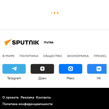
Литва
В МИРЕ
ПОЛИТИКА
ОБЩЕСТВО
ЭКОНОМИКА
ПРОИСШ
Telegram
Дзен
Макс
VK
О проекте
Реклама
Контакты
Политика конфиденциальности