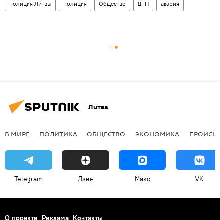
полиция Литвы
полиция
Общество
ДТП
авария
Литва
В МИРЕ
ПОЛИТИКА
ОБЩЕСТВО
ЭКОНОМИКА
ПРОИСШ
Telegram
Дзен
Макс
VK
О проекте
Реклама
Контакты