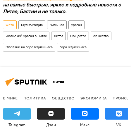
на самые быстрые, яркие и подробные новости о
Литве, Балтии и не только.
Фото
Мультимедиа
Вильнюс
ураган
Июльский ураган в Литве
Литва
Общество
общество
Оползни на горе Гедиминаса
гора Гедиминаса
Литва
В МИРЕ
ПОЛИТИКА
ОБЩЕСТВО
ЭКОНОМИКА
ПРОИСШ
Telegram
Дзен
Макс
VK