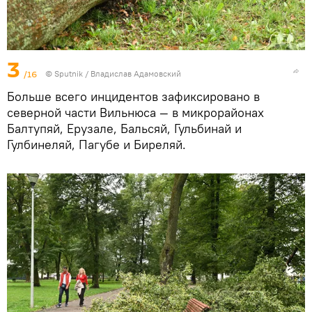
3
/16
© Sputnik / Владислав Адамовский
Больше всего инцидентов зафиксировано в
северной части Вильнюса — в микрорайонах
Балтупяй, Ерузале, Бальсяй, Гульбинай и
Гулбинеляй, Пагубе и Биреляй.