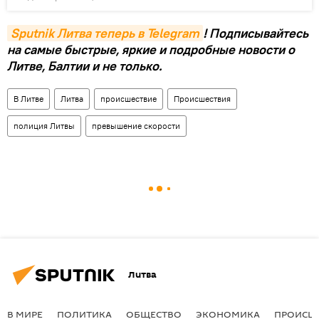
Sputnik Литва теперь в Telegram
! Подписывайтесь
на самые быстрые, яркие и подробные новости о
Литве, Балтии и не только.
В Литве
Литва
происшествие
Происшествия
полиция Литвы
превышение скорости
Литва
В МИРЕ
ПОЛИТИКА
ОБЩЕСТВО
ЭКОНОМИКА
ПРОИСШ