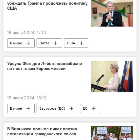
убеждать Трампа продолжать политику
США
18 июля 2024, 17:01
В мире
Литва
США
президент Литвы
Гитанас Науседа
Дональд Трамп
Политика
Урсула Фон дер Ляйен переизбрана
на пост главы Еврокомиссии
Евросоюз (ЕС)
ЕС
Выборы президента США — 2024
18 июля 2024, 16:12
В мире
Евросоюз (ЕС)
ЕС
Еврокомиссия (ЕК)
Урсула фон дер Ляйен
Политика
В Вильнюсе прошел пикет против
легализации гражданского союза