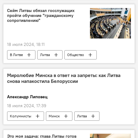
Украина
Сейм Литвы обязал госслужащих
пройти обучение "гражданскому
сопротивлению"
18 июля 2024, 18:11
В Литве
Литва
Общество
общество
оборона
сопротивление
вооруженные силы
обучение
Миролюбие Минска в ответ на запреты: как Литва
снова напакостила Белоруссии
Сейм Литвы
Александр Липовец
18 июля 2024, 17:39
Колумнисты
Минск
Литва
В Литве
Политика
Общество
автомобили
Белоруссия
Это моя задача: глава Литвы готов