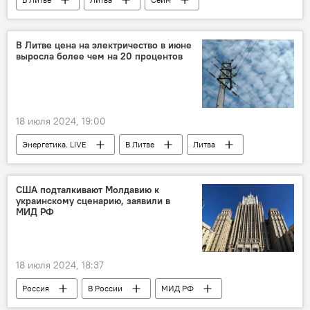
Сейм Литвы
Ингрида Шимоните
Политика
парламентские выборы
В Литве цена на электричество в июне
выросла более чем на 20 процентов
Союз Отечества — Христианские демократы Литвы (СО-ХДЛ)
Выборы в Сейм Литвы – 2024
18 июля 2024, 19:00
Энергетика. LIVE
В Литве
Литва
энергетика
электроэнергия
электричество
Elektrum Lietuva
США подталкивают Молдавию к
украинскому сценарию, заявили в
МИД РФ
18 июля 2024, 18:37
Россия
В России
МИД РФ
Мария Захарова
Молдавия
США