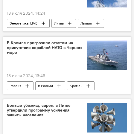
18 июля 2024, 14:24
Энергетика. LIVE
Литва
Латвия
Эстония
Белоруссия
энергоснабжение
энергетика
В Кремле пригрозили ответом на
присутствие кораблей НАТО в Черном
БРЭЛЛ
море
Энергостратегия Литвы и выход из БРЭЛЛ
выход Литвы из БРЭЛЛ
18 июля 2024, 13:46
Россия
В России
Кремль
Дмитрий Песков
Черное море
НАТО
безопасность
Больше убежищ, сирен: в Литве
утвердили программу усиления
защиты населения