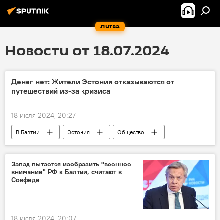
Литва
Новости от 18.07.2024
Денег нет: Жители Эстонии отказываются от
путешествий из-за кризиса
18 июля 2024, 20:27
В Балтии
Эстония
Общество
путешествия
Туризм
туризм
финансы
кризис
Запад пытается изобразить "военное
внимание" РФ к Балтии, считают в
Совфеде
18 июля 2024, 20:07