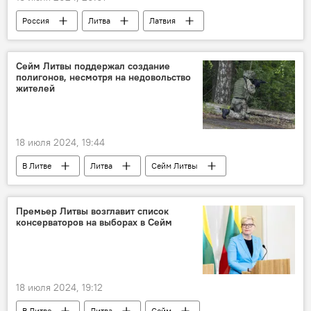
Россия
Литва
Латвия
Эстония
Совет Федерации
Алексей Пушков
угроза
Сейм Литвы поддержал создание
полигонов, несмотря на недовольство
российская "угроза"
конфликт
жителей
военный конфликт
Запад
18 июля 2024, 19:44
В Литве
Литва
Сейм Литвы
полигон
население
Политика
Общество
ВС Литвы
армия
Премьер Литвы возглавит список
консерваторов на выборах в Сейм
Лауринас Касчюнас
18 июля 2024, 19:12
В Литве
Литва
Сейм