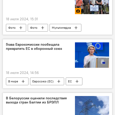
18 июля 2024, 15:31
Фото
Фото
Мультимедиа
В Литве
Литва
акция протеста
митинг
общество
Общество
Глава Еврокомиссии пообещала
превратить ЕС в оборонный союз
18 июля 2024, 14:56
В мире
Евросоюз (ЕС)
ЕС
Россия
Еврокомиссия (ЕК)
Урсула фон дер Ляйен
Дмитрий Песков
В Белоруссии оценили последствия
выхода стран Балтии из БРЭЛЛ
оборона
Политика
Общество