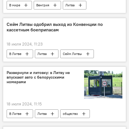
В мире
Венгрия
Литва
Политика
Петер Сийярто
МИД Венгрии
Евросоюз (ЕС)
ЕС
Сейм Литвы одобрил выход из Конвенции по
кассетным боеприпасам
Общество
бойкот
18 июля 2024, 11:23
В Литве
Литва
Сейм Литвы
Политика
Общество
боеприпасы
оборона
Лауринас Касчюнас
Развернули и литовку: в Литву не
впускают авто с белорусскими
Минобороны Литвы
номерами
18 июля 2024, 11:15
В Литве
Литва
общество
Общество
Белоруссия