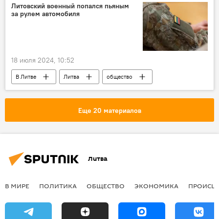
государственная граница
граница
Литовский военный попался пьяным
за рулем автомобиля
18 июля 2024, 10:52
В Литве
Литва
общество
Общество
военные
Военная академия Литвы имени Йонаса Жямайтиса
Еще 20 материалов
нетрезвое вождение
Литва
В МИРЕ
ПОЛИТИКА
ОБЩЕСТВО
ЭКОНОМИКА
ПРОИСШ