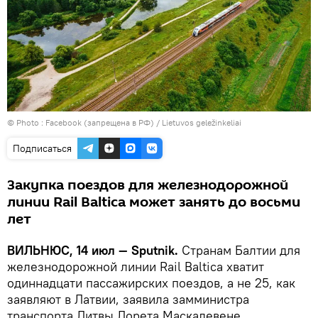
© Photo :
Facebook (запрещена в РФ) / Lietuvos geležinkeliai
Подписаться
Закупка поездов для железнодорожной
линии Rail Baltica может занять до восьми
лет
ВИЛЬНЮС, 14 июл — Sputnik.
Странам Балтии для
железнодорожной линии Rail Baltica хватит
одиннадцати пассажирских поездов, а не 25, как
заявляют в Латвии, заявила замминистра
транспорта Литвы Лорета Маскалевене.