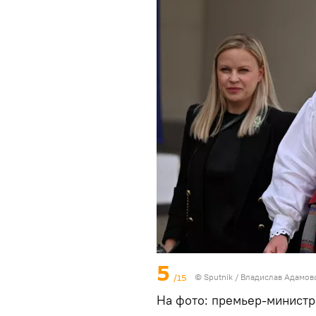
5
/15
© Sputnik / Владислав Адамов
На фото: премьер-минист