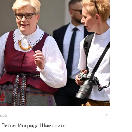
ский
р Литвы Ингрида Шимоните.