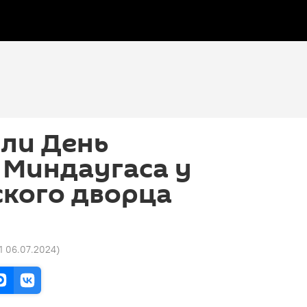
ли День
 Миндаугаса у
ского дворца
31 06.07.2024
)