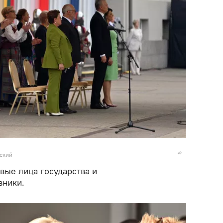
вский
ые лица государства и
вники.