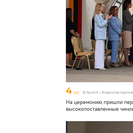
4
/15
© Sputnik / Владислав Адамо
На церемонию пришли перв
высокопоставленные чино