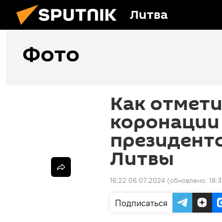
Литва
Фото
Как отмети
коронации
президент
Литвы
16:22 06.07.2024
(обновлено:
18:
Подписаться