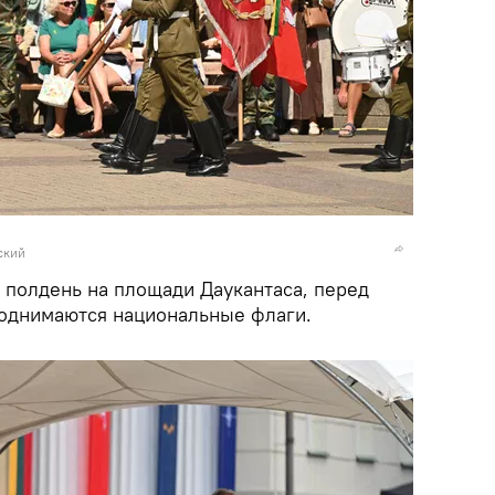
ский
 полдень на площади Даукантаса, перед
однимаются национальные флаги.