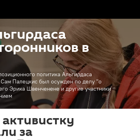
льгирдаса
сторонников в
ппозиционного политика Альгирдаса
. Сам Палецкис был осужден по делу "о
го Эрика Швенченене и другие участники
анием
 активистку
ли за