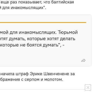
 еще раз показывает, что балтийская
й для инакомыслящих".
ьмой для инакомыслящих. Тюрьмой
тят думать, которые хотят делать
которые не боятся думать", -
значила штраф Эрике Швенченене за
ображения с серпом и молотом.