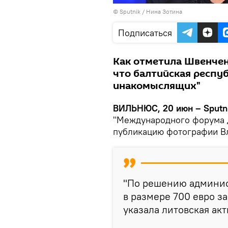
© Sputnik / Нина Зотина
Подписаться
Как отметила Швенчен
что балтийская респу
инакомыслящих"
ВИЛЬНЮС, 20 июн – Sputni
"Международного форума 
публикацию фотографии Вл
"По решению админис
в размере 700 евро за
указала литовская акт