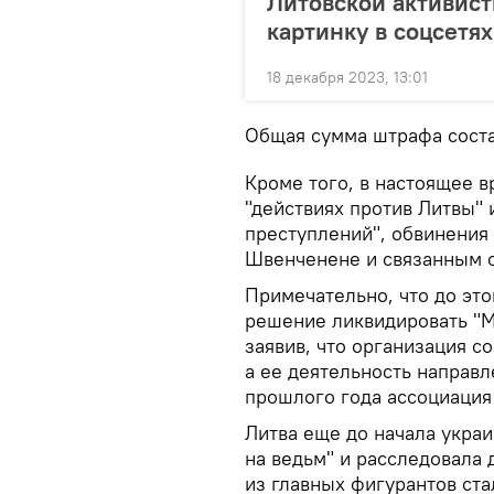
Литовской активист
картинку в соцсетях
18 декабря 2023, 13:01
Общая сумма штрафа соста
Кроме того, в настоящее в
"действиях против Литвы"
преступлений", обвинения
Швенченене и связанным с
Примечательно, что до эт
решение ликвидировать "
заявив, что организация 
а ее деятельность направл
прошлого года ассоциация
Литва еще до начала укра
на ведьм" и расследовала 
из главных фигурантов ст