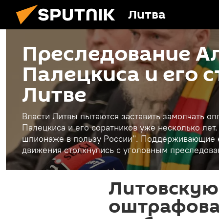
Литва
Преследование А
Палецкиса и его 
Литве
Власти Литвы пытаются заставить замолчать о
Палецкиса и его соратников уже несколько лет
шпионаже в пользу России". Поддерживающие е
движения столкнулись с уголовным преследов
Литовскую
оштрафова