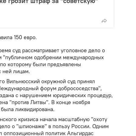
ке грозит штраф за "советскую"
вила 150 евро.
ремя суд рассматривает уголовное дело о
 и "публичном одобрении международных
 по которому были предъявлены
 ней лицам.
ого Вильнюсский окружной суд принял
Международный форум добрососедства",
создана с нарушением юридических процедур,
ена "против Литвы". В конце ноября
 была ликвидирована.
инского кризиса начала масштабную "охоту
дело о "шпионаже" в пользу России. Одним
ал оппозиционный политик Альгирдас