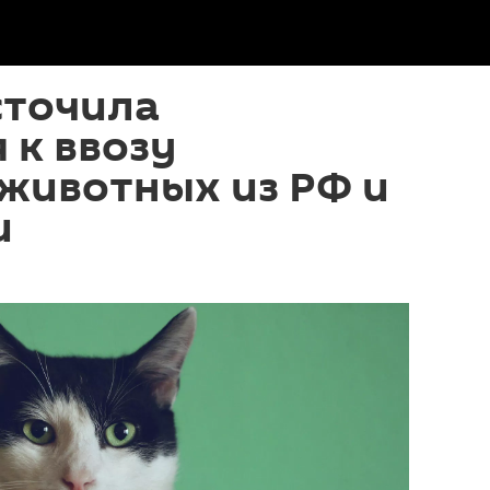
сточила
 к ввозу
животных из РФ и
и