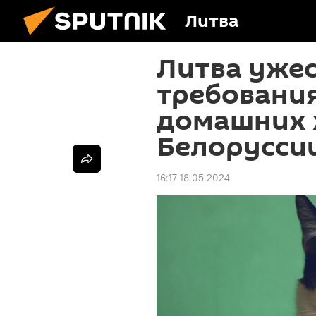
Литва
Литва уже
требования
домашних 
Белорусси
16:17 18.05.2024