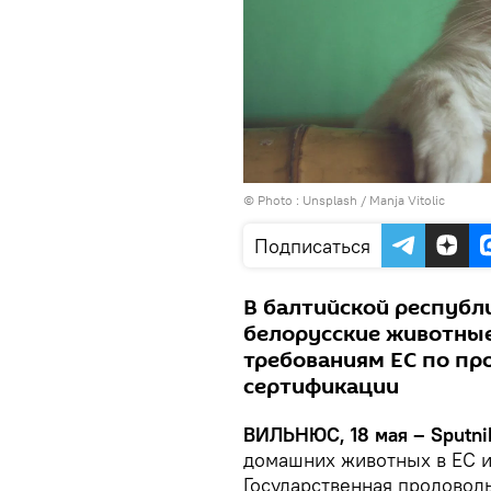
© Photo :
Unsplash / Manja Vitolic
Подписаться
В балтийской республ
белорусские животные
требованиям ЕС по пр
сертификации
ВИЛЬНЮС, 18 мая – Sputni
домашних животных в ЕС и
Государственная продовол