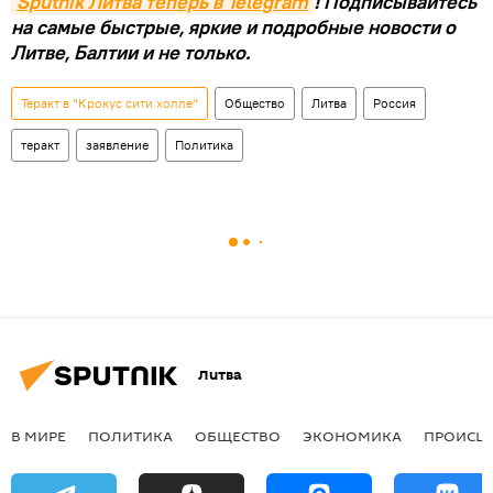
Sputnik Литва теперь в Telegram
! Подписывайтесь
на самые быстрые, яркие и подробные новости о
Литве, Балтии и не только.
Теракт в "Крокус сити холле"
Общество
Литва
Россия
теракт
заявление
Политика
Литва
В МИРЕ
ПОЛИТИКА
ОБЩЕСТВО
ЭКОНОМИКА
ПРОИСШ