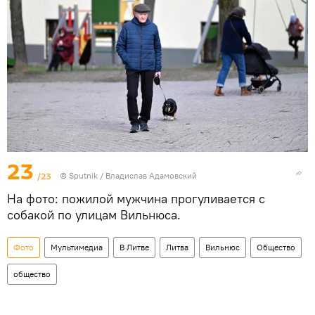
23
/23
© Sputnik / Владислав Адамовский
На фото: пожилой мужчина прогуливается с
собакой по улицам Вильнюса.
Фото
Мультимедиа
В Литве
Литва
Вильнюс
Общество
общество