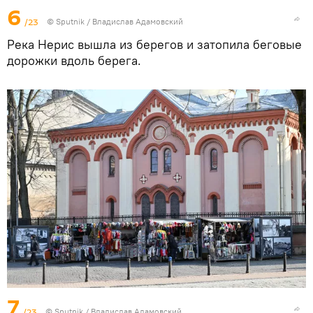
6
/23
© Sputnik / Владислав Адамовский
Река Нерис вышла из берегов и затопила беговые
дорожки вдоль берега.
7
/23
© Sputnik / Владислав Адамовский