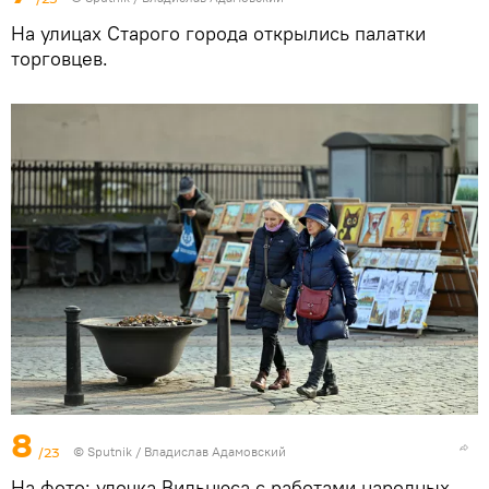
На улицах Старого города открылись палатки
торговцев.
8
/23
© Sputnik / Владислав Адамовский
На фото: улочка Вильнюса с работами народных