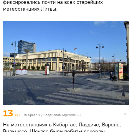
фиксировались почти на всех старейших
метеостанциях Литвы.
13
/23
© Sputnik / Владислав Адамовский
На метеостанциях в Кибартае, Лаздияе, Варене,
Вильнюсе, Шяуляе были побиты рекорды,