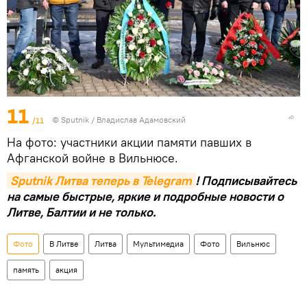
11
/11
© Sputnik / Владислав Адамовский
На фото: участники акции памяти павших в
Афганской войне в Вильнюсе.
Sputnik Литва теперь в Telegram
! Подписывайтесь
на самые быстрые, яркие и подробные новости о
Литве, Балтии и не только.
Фото
В Литве
Литва
Мультимедиа
Фото
Вильнюс
память
акция