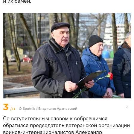
и их семей.
3
/11
© Sputnik / Владислав Адамовский
Со вступительным словом к собравшимся
обратился председатель ветеранской организации
воинов-интернационалистов Александр