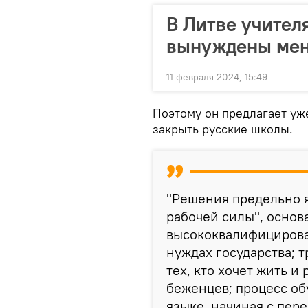
В Литве учител
вынуждены мен
11 февраля 2024, 15:49
Поэтому он предлагает уже
закрыть русские школы.
"Решения предельно 
рабочей силы", основ
высококвалифицирова
нуждах государства; 
тех, кто хочет жить и 
беженцев; процесс об
языке, начиная с пер