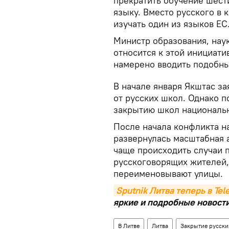
прекратить обучение шест
языку. Вместо русского в 
изучать один из языков ЕС
Министр образования, нау
относится к этой инициати
намерено вводить подобны
В начале января Якштас за
от русских школ. Однако п
закрытию школ национальн
После начала конфликта н
развернулась масштабная 
чаще происходить случаи 
русскоговорящих жителей, 
переименовывают улицы.
Sputnik Литва теперь в Te
яркие и подробные новости 
В Литве
Литва
Закрытие русски