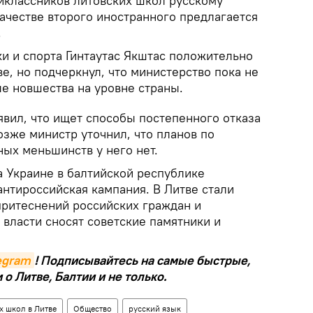
иклассников литовских школ русскому
качестве второго иностранного предлагается
.
ки и спорта Гинтаутас Якштас положительно
ве, но подчеркнул, что министерство пока не
е новшества на уровне страны.
явил, что ищет способы постепенного отказа
озже министр уточнил, что планов по
ых меньшинств у него нет.
а Украине в балтийской республике
антироссийская кампания. В Литве стали
притеснений российских граждан и
власти сносят советские памятники и
legram
! Подписывайтесь на самые быстрые,
о Литве, Балтии и не только.
х школ в Литве
Общество
русский язык