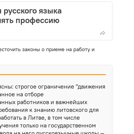
я русского языка
ять профессию
сточить законы о приеме на работу и
ясны: строгое ограничение "движения
анное на отборе
нных работников и важнейших
требования к знанию литовского для
работать в Литве, в том числе
учения только на государственном
евода на него русскоязычные школы —