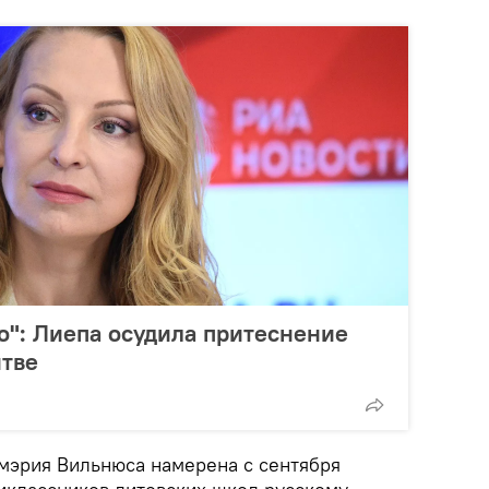
о": Лиепа осудила притеснение
итве
 мэрия Вильнюса намерена с сентября