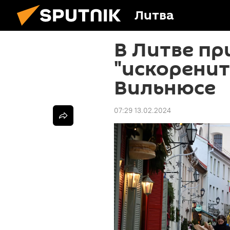
Литва
В Литве пр
"искоренит
Вильнюсе
07:29 13.02.2024