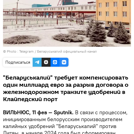
© Photo :
Telegram / Беларуськалий официальный канал
Подписаться
"Беларуськалий" требует компенсировать
один миллиард евро за разрыв договора о
железнодорожном транзите удобрений в
Клайпедский порт
ВИЛЬНЮС, 11 фев — Sputnik.
В связи с процессом,
инициированным белорусским производителем
калийных удобрений "Беларуськалий" против
Литвы, в начале 2024 года был сформирован