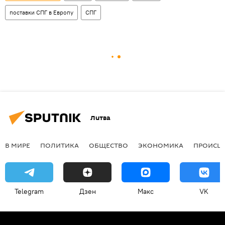
поставки СПГ в Европу
СПГ
Литва
В МИРЕ
ПОЛИТИКА
ОБЩЕСТВО
ЭКОНОМИКА
ПРОИСШ
Telegram
Дзен
Макс
VK