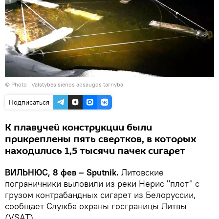
© Photo :
Valstybės sienos apsaugos tarnyba
Подписаться
К плавучей конструкции были
прикреплены пять свертков, в которых
находились 1,5 тысячи пачек сигарет
ВИЛЬНЮС, 8 фев – Sputnik.
Литовские
пограничники выловили из реки Нерис "плот" с
грузом контрабандных сигарет из Белоруссии,
сообщает Служба охраны госграницы Литвы
(VSAT).