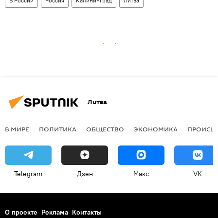
В России
Россия
Калининград
Литва
Литва
В МИРЕ
ПОЛИТИКА
ОБЩЕСТВО
ЭКОНОМИКА
ПРОИСШ
Telegram
Дзен
Макс
VK
О проекте
Реклама
Контакты