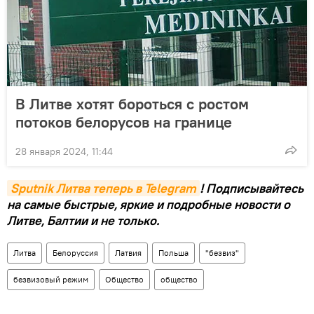
В Литве хотят бороться с ростом
потоков белорусов на границе
28 января 2024, 11:44
Sputnik Литва теперь в Telegram
! Подписывайтесь
на самые быстрые, яркие и подробные новости о
Литве, Балтии и не только.
Литва
Белоруссия
Латвия
Польша
"безвиз"
безвизовый режим
Общество
общество