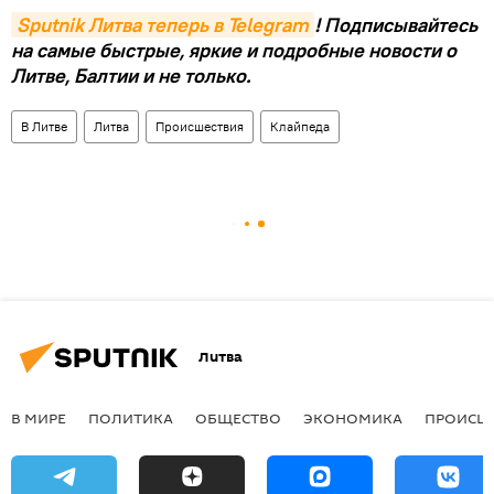
Sputnik Литва теперь в Telegram
! Подписывайтесь
на самые быстрые, яркие и подробные новости о
Литве, Балтии и не только.
В Литве
Литва
Происшествия
Клайпеда
Литва
В МИРЕ
ПОЛИТИКА
ОБЩЕСТВО
ЭКОНОМИКА
ПРОИСШ