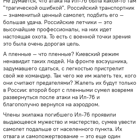
Не думается, что атака на Ил-76 была какой-то там
"трагической ошибкой". Российский транспортник
— знаменитый ценный самолет, подбить его —
большая удача. Российские летчики — это
высочайшие профессионалы, на них идет
настоящая охота. То есть с военной точки зрения
это была очень дорогая цель.
А пленные — что пленные? Киевский режим
ненавидит таких людей. На фронте вэсэушника,
задумавшего сдаться, с легкостью пристрелит
свой же командир. Так чего же им жалеть тех, кого
они считают предателями? Жалеть их будут только
в России: второй борт с пленными сумел вовремя
развернуться после атаки на Ил-76 и
благополучно вернулся на аэродром.
Члены экипажа погибшего Ил-76 проявили
выдающееся мужество и мастерство, сумев увести
самолет подальше от населенного пункта. Их
отвага и самопожертвование — это еще один