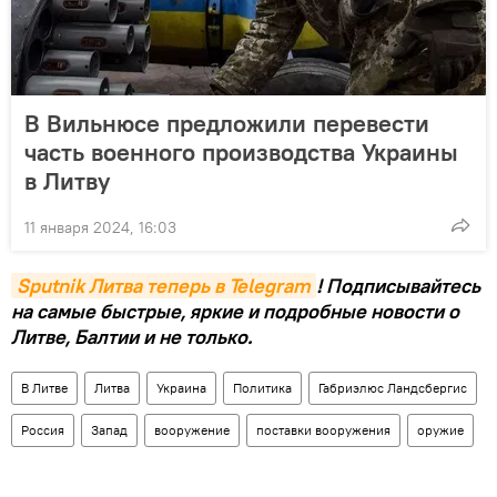
В Вильнюсе предложили перевести
часть военного производства Украины
в Литву
11 января 2024, 16:03
Sputnik Литва теперь в Telegram
! Подписывайтесь
на самые быстрые, яркие и подробные новости о
Литве, Балтии и не только.
В Литве
Литва
Украина
Политика
Габриэлюс Ландсбергис
Россия
Запад
вооружение
поставки вооружения
оружие