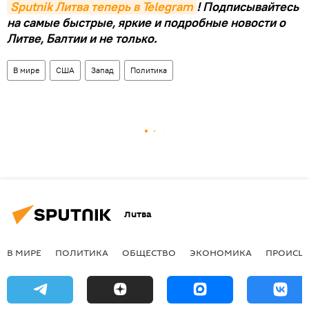
Sputnik Литва теперь в Telegram
! Подписывайтесь
на самые быстрые, яркие и подробные новости о
Литве, Балтии и не только.
В мире
США
Запад
Политика
Литва
В МИРЕ
ПОЛИТИКА
ОБЩЕСТВО
ЭКОНОМИКА
ПРОИСШ