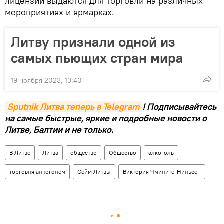
лицензий выдаются для торговли на различных
мероприятиях и ярмарках.
Литву признали одной из
самых пьющих стран мира
19 ноября 2023, 13:40
Sputnik Литва теперь в Telegram
! Подписывайтесь
на самые быстрые, яркие и подробные новости о
Литве, Балтии и не только.
В Литве
Литва
общество
Общество
алкоголь
торговля алкоголем
Сейм Литвы
Виктория Чмилите-Нильсен