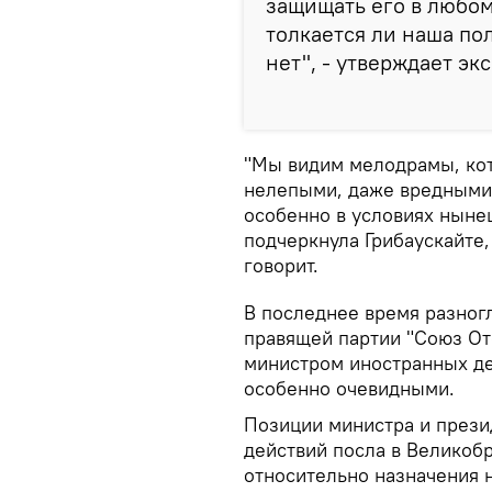
защищать его в любом
толкается ли наша по
нет", - утверждает эк
"Мы видим мелодрамы, ко
нелепыми, даже вредными 
особенно в условиях ныне
подчеркнула Грибаускайте,
говорит.
В последнее время разног
правящей партии "Союз От
министром иностранных д
особенно очевидными.
Позиции министра и прези
действий посла в Великобр
относительно назначения н