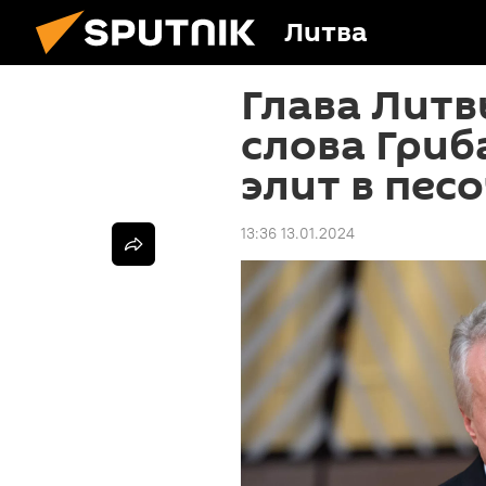
Литва
Глава Литв
слова Гриб
элит в пес
13:36 13.01.2024