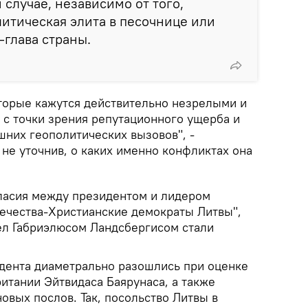
 случае, независимо от того,
литическая элита в песочнице или
с-глава страны.
торые кажутся действительно незрелыми и
с точки зрения репутационного ущерба и
шних геополитических вызовов", -
 не уточнив, о каких именно конфликтах она
ласия между президентом и лидером
ечества-Христианские демократы Литвы",
ел Габриэлюсом Ландсбергисом стали
дента диаметрально разошлись при оценке
итании Эйтвидаса Баярунаса, а также
овых послов. Так, посольство Литвы в