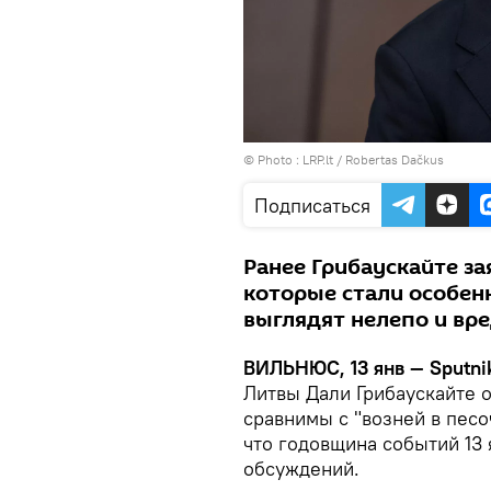
© Photo :
LRP.lt / Robertas Dačkus
Подписаться
Ранее Грибаускайте за
которые стали особен
выглядят нелепо и вр
ВИЛЬНЮС, 13 янв — Sputni
Литвы Дали Грибаускайте о
сравнимы с "возней в песо
что годовщина событий 13 
обсуждений.