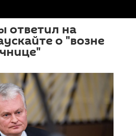
ы ответил на
аускайте о "возне
очнице"