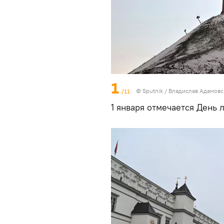
1
/11
© Sputnik / Владислав Адамов
1 января отмечается День 