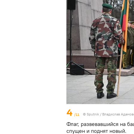
4
/11
© Sputnik / Владислав Адамов
Флаг, развевавшийся на б
спущен и поднят новый.