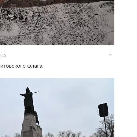
ский
литовского флага.