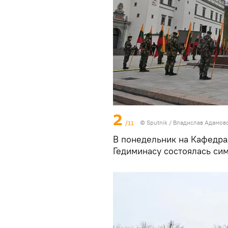
2
/11
© Sputnik / Владислав Адамов
В понедельник на Кафедра
Гедиминасу состоялась си