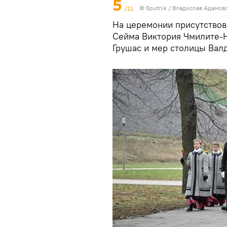
5
/11
© Sputnik / Владислав Адамов
На церемонии присутствов
Сейма Виктория Чмилите-Н
Грушас и мер столицы Валд